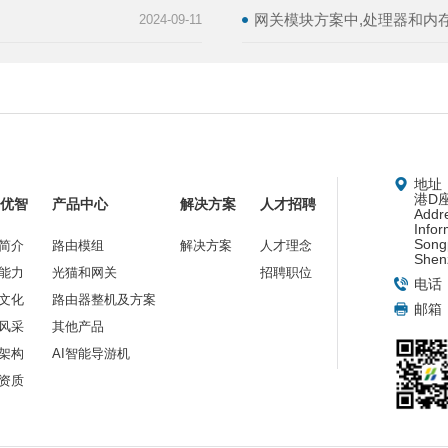
网关模块方案中,处理器和内
2024-09-11
地址
港D
于优智
产品中心
解决方案
人才招聘
Addr
Infor
Songp
简介
路由模组
解决方案
人才理念
Shen
能力
光猫和网关
招聘职位
电话：
文化
路由器整机及方案
邮箱：s
风采
其他产品
架构
AI智能导游机
资质