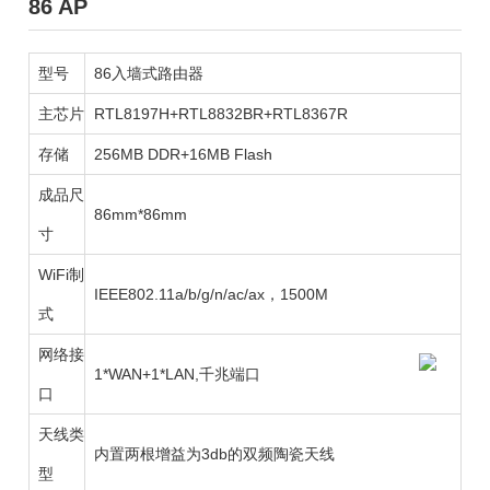
86 AP
型号
86入墙式路由器
主芯片
RTL8197H+RTL8832BR+RTL8367R
存储
256MB DDR+16MB Flash
成品尺
86mm*86mm
寸
WiFi制
IEEE802.11a/b/g/n/ac/ax，1500M
式
网络接
1*WAN+1*LAN,千兆端口
口
天线类
内置两根增益为3db的双频陶瓷天线
型