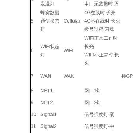
发送灯
串口无数据时 灭
蜂窝数据
4G在线时 长亮
5
通信状态
Cellular
4G不在线时 长灭
灯
拨号过程 闪烁
WIFI正常工作时
WIFI状态
长亮
6
WIFI
灯
WIFI不正常时 长
灭
7
WAN
WAN
接GP
8
NET1
网口1灯
9
NET2
网口2灯
10
Signal1
信号强度灯-弱
11
Signal2
信号强度灯-中