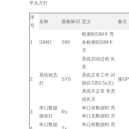
平头方灯
序
名称
面板标识
定义
备注
号
检测到SIM卡 亮
1
SIM灯
SIM
未检测到SIM卡
灭
系统启动过程 长
亮
系统状态
系统正常工作 闪
2
SYS
接GP
灯
烁(0.5亮0.5s灭)
系统不正常 常亮
或长灭
串口数据
串口有数据时 亮
3
Rx
接收灯
串口无数据时 灭
串口数据
串口有数据时 亮
4
Tx