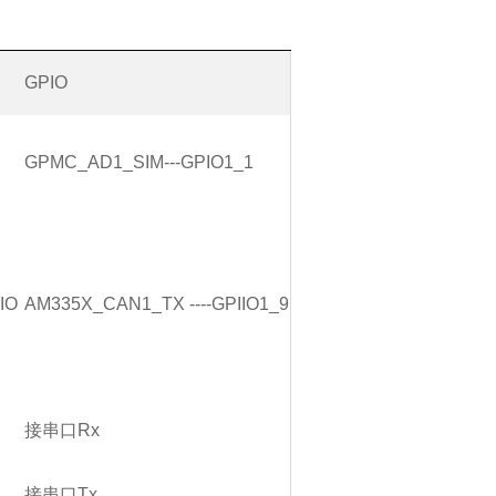
GPIO
GPMC_AD1_SIM---GPIO1_1
IO
AM335X_CAN1_TX ----GPIIO1_9
接串口Rx
接串口Tx