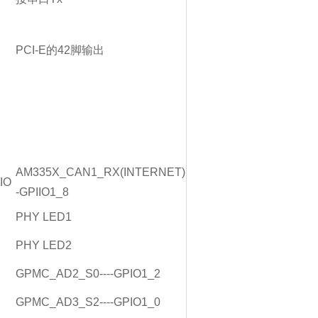
PCI-E的42脚输出
AM335X_CAN1_RX(INTERNET)
IO
-GPIIO1_8
PHY LED1
PHY LED2
GPMC_AD2_S0----GPIO1_2
GPMC_AD3_S2----GPIO1_0